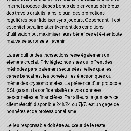
internet propose dieses bonus de bienvenue généreux,
des travels gratuits, ainsi o qual des promotions
régulières pour fidéliser syns joueurs. Cependant, il est
essentiel para lire attentivement des conditions
d’utilisation put maximiser leurs bénéfices et éviter toute
mauvaise surprise à l’avenir.
La tranquilité des transactions reste également un
element crucial. Privilégiez nos sites qui offrent des
méthodes para paiement sécurisées, telles que les
cartes bancaires, les portefeuilles électroniques ou
même des cryptomonnaies. La présence d’un protocole
SSL garantit la confidentialité de vos données
personnelles et financières. Par ailleurs, algun service
client réactif, disponible 24h/24 ou 7j/7, est un gage de
honnêtes et de professionnalisme.
Le jeu responsable doit être au cœur de le reste