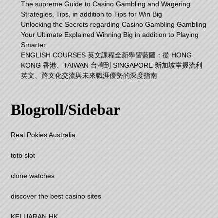
The supreme Guide to Casino Gambling and Wagering
Strategies, Tips, in addition to Tips for Win Big
Unlocking the Secrets regarding Casino Gambling Gambling
Your Ultimate Explained Winning Big in addition to Playing
Smarter
ENGLISH COURSES 英文課程全新學習藍圖：從 HONG
KONG 香港、TAIWAN 台灣到 SINGAPORE 新加坡掌握流利
英文、跨文化交流與未來職涯優勢的深度指南
Blogroll/Sidebar
Real Pokies Australia
toto slot
clone watches
discover the best casino sites
KELUARAN HK