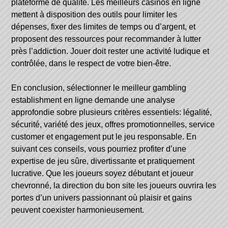
plateforme de qualité. Les meilleurs casinos en ligne
mettent à disposition des outils pour limiter les
dépenses, fixer des limites de temps ou d’argent, et
proposent des ressources pour recommander à lutter
près l’addiction. Jouer doit rester une activité ludique et
contrôlée, dans le respect de votre bien-être.
En conclusion, sélectionner le meilleur gambling
establishment en ligne demande une analyse
approfondie sobre plusieurs critères essentiels: légalité,
sécurité, variété des jeux, offres promotionnelles, service
customer et engagement put le jeu responsable. En
suivant ces conseils, vous pourriez profiter d’une
expertise de jeu sûre, divertissante et pratiquement
lucrative. Que les joueurs soyez débutant et joueur
chevronné, la direction du bon site les joueurs ouvrira les
portes d’un univers passionnant où plaisir et gains
peuvent coexister harmonieusement.