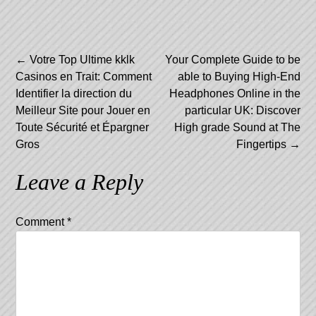
Post
←
Votre Top Ultime kklk
Your Complete Guide to be
Casinos en Trait: Comment
able to Buying High-End
navigation
Identifier la direction du
Headphones Online in the
Meilleur Site pour Jouer en
particular UK: Discover
Toute Sécurité et Épargner
High grade Sound at The
Gros
Fingertips
→
Leave a Reply
Comment
*