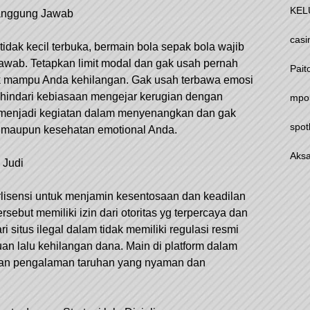
KEL
tanggung Jawab
casi
dak kecil terbuka, bermain bola sepak bola wajib
awab. Tetapkan limit modal dan gak usah pernah
Pait
k mampu Anda kehilangan. Gak usah terbawa emosi
hindari kebiasaan mengejar kerugian dengan
mpo
n menjadi kegiatan dalam menyenangkan dan gak
spot
 maupun kesehatan emotional Anda.
Aksa
 Judi
erlisensi untuk menjamin kesentosaan dan keadilan
rsebut memiliki izin dari otoritas yg terpercaya dan
 situs ilegal dalam tidak memiliki regulasi resmi
uan lalu kehilangan dana. Main di platform dalam
an pengalaman taruhan yang nyaman dan