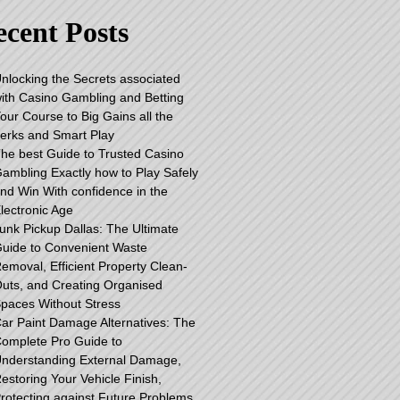
cent Posts
nlocking the Secrets associated
ith Casino Gambling and Betting
our Course to Big Gains all the
erks and Smart Play
he best Guide to Trusted Casino
ambling Exactly how to Play Safely
nd Win With confidence in the
lectronic Age
unk Pickup Dallas: The Ultimate
uide to Convenient Waste
emoval, Efficient Property Clean-
uts, and Creating Organised
paces Without Stress
ar Paint Damage Alternatives: The
omplete Pro Guide to
nderstanding External Damage,
estoring Your Vehicle Finish,
rotecting against Future Problems,