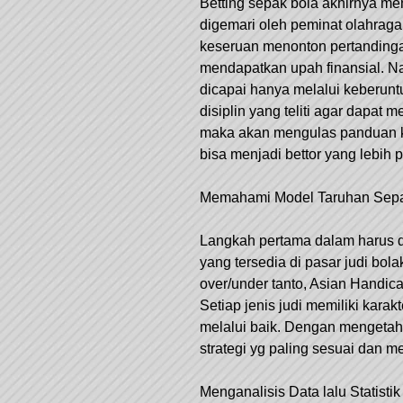
Betting sepak bola akhirnya men
digemari oleh peminat olahrag
keseruan menonton pertandinga
mendapatkan upah finansial. Na
dicapai hanya melalui keberunt
disiplin yang teliti agar dapat
maka akan mengulas panduan ko
bisa menjadi bettor yang lebih p
Memahami Model Taruhan Sepa
Langkah pertama dalam harus d
yang tersedia di pasar judi bol
over/under tanto, Asian Handic
Setiap jenis judi memiliki kara
melalui baik. Dengan mengetahu
strategi yg paling sesuai dan
Menganalisis Data lalu Statistik