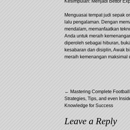
Kesimpulan: Menjadi Bettor Expe
Menguasai tempat judi sepak 
lalu pengalaman. Dengan memah
mendalam, memanfaatkan teknol
Anda untuk meraih kemenangan a
diperoleh sebagai hiburan, bu
kesabaran dan disiplin, Awak b
meraih kemenangan maksimal da
Post
←
Mastering Complete Football
Strategies, Tips, and even Insid
navigation
Knowledge for Success
Leave a Reply