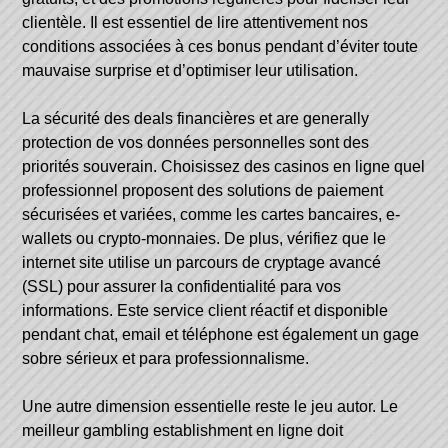
clientèle. Il est essentiel de lire attentivement nos
conditions associées à ces bonus pendant d’éviter toute
mauvaise surprise et d’optimiser leur utilisation.
La sécurité des deals financières et are generally
protection de vos données personnelles sont des
priorités souverain. Choisissez des casinos en ligne quel
professionnel proposent des solutions de paiement
sécurisées et variées, comme les cartes bancaires, e-
wallets ou crypto-monnaies. De plus, vérifiez que le
internet site utilise un parcours de cryptage avancé
(SSL) pour assurer la confidentialité para vos
informations. Este service client réactif et disponible
pendant chat, email et téléphone est également un gage
sobre sérieux et para professionnalisme.
Une autre dimension essentielle reste le jeu autor. Le
meilleur gambling establishment en ligne doit