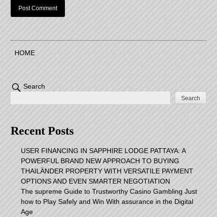
HOME
Search
Search
Recent Posts
USER FINANCING IN SAPPHIRE LODGE PATTAYA: A
POWERFUL BRAND NEW APPROACH TO BUYING
THAILÄNDER PROPERTY WITH VERSATILE PAYMENT
OPTIONS AND EVEN SMARTER NEGOTIATION
The supreme Guide to Trustworthy Casino Gambling Just
how to Play Safely and Win With assurance in the Digital
Age