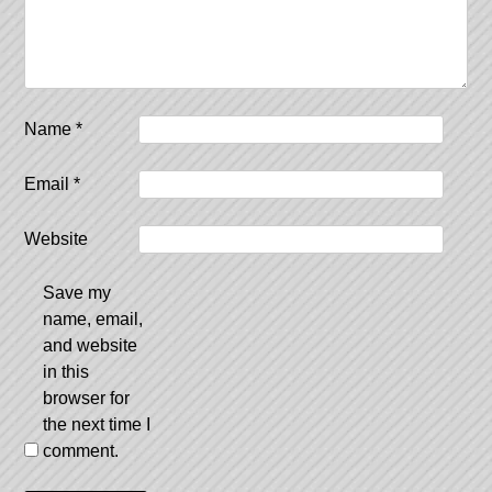
Name
*
Email
*
Website
Save my
name, email,
and website
in this
browser for
the next time I
comment.