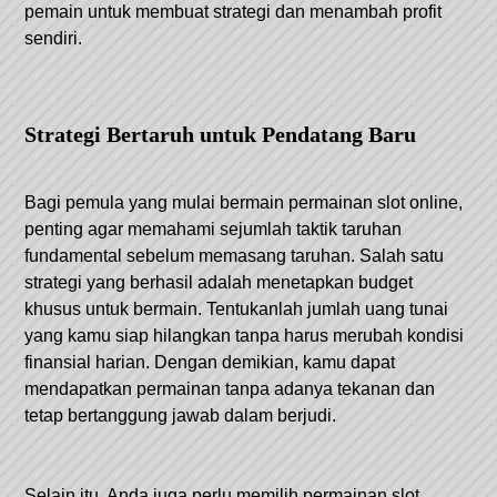
pemain untuk membuat strategi dan menambah profit
sendiri.
Strategi Bertaruh untuk Pendatang Baru
Bagi pemula yang mulai bermain permainan slot online,
penting agar memahami sejumlah taktik taruhan
fundamental sebelum memasang taruhan. Salah satu
strategi yang berhasil adalah menetapkan budget
khusus untuk bermain. Tentukanlah jumlah uang tunai
yang kamu siap hilangkan tanpa harus merubah kondisi
finansial harian. Dengan demikian, kamu dapat
mendapatkan permainan tanpa adanya tekanan dan
tetap bertanggung jawab dalam berjudi.
Selain itu, Anda juga perlu memilih permainan slot