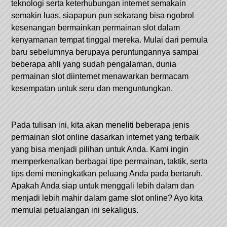
teknologi serta keterhubungan internet semakain
semakin luas, siapapun pun sekarang bisa ngobrol
kesenangan bermainkan permainan slot dalam
kenyamanan tempat tinggal mereka. Mulai dari pemula
baru sebelumnya berupaya peruntungannya sampai
beberapa ahli yang sudah pengalaman, dunia
permainan slot diinternet menawarkan bermacam
kesempatan untuk seru dan menguntungkan.
Pada tulisan ini, kita akan meneliti beberapa jenis
permainan slot online dasarkan internet yang terbaik
yang bisa menjadi pilihan untuk Anda. Kami ingin
memperkenalkan berbagai tipe permainan, taktik, serta
tips demi meningkatkan peluang Anda pada bertaruh.
Apakah Anda siap untuk menggali lebih dalam dan
menjadi lebih mahir dalam game slot online? Ayo kita
memulai petualangan ini sekaligus.