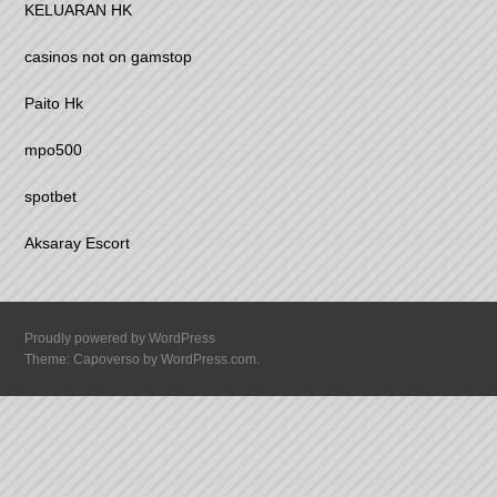
KELUARAN HK
casinos not on gamstop
Paito Hk
mpo500
spotbet
Aksaray Escort
Proudly powered by WordPress
Theme: Capoverso by
WordPress.com
.