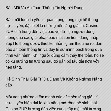
Bảo Mật Và An Toàn Thông Tin Người Dùng
Bảo mật luôn là yếu tố quan trọng trong mọi hệ thống
trực tuyến, đặc biệt là những nền tảng giải trí. Casino
2UP chú trọng đến việc bảo vệ dữ liệu người dùng
thông qua các giải pháp bảo mật tiên tiến.
đăng nhập
2up
Hệ thống được thiết kế nhằm giảm thiểu rủi ro, đảm
bảo an toàn thông tin và duy trì sự minh bạch trong quá
trình vận hành. Khi người dùng cảm thấy the toàn, họ sẽ
có xu hướng tin tưởng sau đó gắn bó lâu dài hơn với
nền tảng.
Hệ Sinh Thái Giải Trí Đa Dạng Và Không Ngừng Nâng
cấp
Một trong những điểm mạnh của các nền tảng giải trí
trực tuyến hiện đại là khả năng mở rộng hệ sinh thái.
Casino 2UP hướng đến việc cung cấp một môi trường