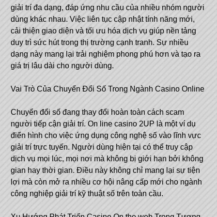
giải trí đa dạng, đáp ứng nhu cầu của nhiều nhóm người
dùng khác nhau. Việc liên tục cập nhật tính năng mới,
cải thiện giao diện và tối ưu hóa dịch vụ giúp nền tảng
duy trì sức hút trong thị trường cạnh tranh. Sự nhiều
dạng này mang lại trải nghiệm phong phú hơn và tạo ra
giá trị lâu dài cho người dùng.
Vai Trò Của Chuyển Đổi Số Trong Ngành Casino Online
Chuyển đổi số đang thay đổi hoàn toàn cách scam
người tiếp cận giải trí. On line casino 2UP là một ví dụ
điển hình cho việc ứng dụng công nghệ số vào lĩnh vực
giải trí trực tuyến. Người dùng hiện tại có thể truy cập
dịch vụ mọi lúc, mọi nơi mà không bị giới hạn bởi không
gian hay thời gian. Điều này không chỉ mang lại sự tiện
lợi mà còn mở ra nhiều cơ hội nâng cấp mới cho ngành
công nghiệp giải trí kỹ thuật số trên toàn cầu.
Xu Hướng Phát Triển Casino On the web Trong Tương