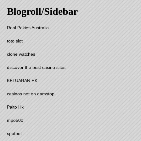
Blogroll/Sidebar
Real Pokies Australia
toto slot
clone watches
discover the best casino sites
KELUARAN HK
casinos not on gamstop
Paito Hk
mpo500
spotbet