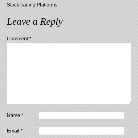
Stock trading Platforms
Leave a Reply
Comment
*
Name
*
Email
*