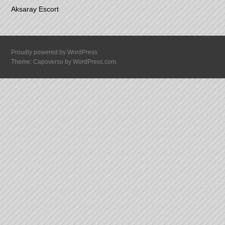
Aksaray Escort
Proudly powered by WordPress
Theme: Capoverso by
WordPress.com
.