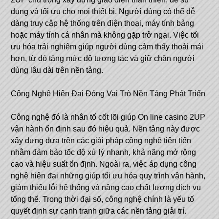
dụng và tối ưu cho mọi thiết bị. Người dùng có thể dễ
dàng truy cập hệ thống trên điện thoại, máy tính bảng
hoặc máy tính cá nhân mà không gặp trở ngại. Việc tối
ưu hóa trải nghiệm giúp người dùng cảm thấy thoải mái
hơn, từ đó tăng mức độ tương tác và giữ chân người
dùng lâu dài trên nền tảng.
Công Nghệ Hiện Đại Đóng Vai Trò Nền Tảng Phát Triển
Công nghệ đó là nhân tố cốt lõi giúp On line casino 2UP
vận hành ổn định sau đó hiệu quả. Nền tảng này được
xây dựng dựa trên các giải pháp công nghệ tiên tiến
nhằm đảm bảo tốc độ xử lý nhanh, khả năng mở rộng
cao và hiệu suất ổn định. Ngoài ra, việc áp dụng công
nghệ hiện đại những giúp tối ưu hóa quy trình vận hành,
giảm thiểu lỗi hệ thống và nâng cao chất lượng dịch vụ
tổng thể. Trong thời đại số, công nghệ chính là yếu tố
quyết định sự cạnh tranh giữa các nền tảng giải trí.