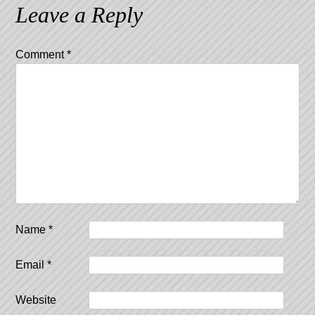
Leave a Reply
Comment
*
Name
*
Email
*
Website