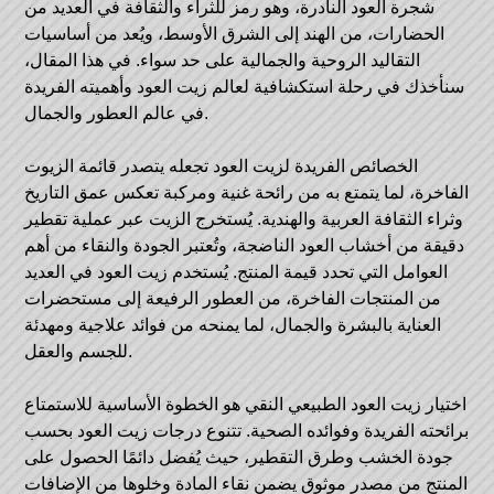
شجرة العود النادرة، وهو رمز للثراء والثقافة في العديد من
الحضارات، من الهند إلى الشرق الأوسط، ويُعد من أساسيات
التقاليد الروحية والجمالية على حد سواء. في هذا المقال،
سنأخذك في رحلة استكشافية لعالم زيت العود وأهميته الفريدة
في عالم العطور والجمال.
الخصائص الفريدة لزيت العود تجعله يتصدر قائمة الزيوت
الفاخرة، لما يتمتع به من رائحة غنية ومركبة تعكس عمق التاريخ
وثراء الثقافة العربية والهندية. يُستخرج الزيت عبر عملية تقطير
دقيقة من أخشاب العود الناضجة، وتُعتبر الجودة والنقاء من أهم
العوامل التي تحدد قيمة المنتج. يُستخدم زيت العود في العديد
من المنتجات الفاخرة، من العطور الرفيعة إلى مستحضرات
العناية بالبشرة والجمال، لما يمنحه من فوائد علاجية ومهدئة
للجسم والعقل.
اختيار زيت العود الطبيعي النقي هو الخطوة الأساسية للاستمتاع
برائحته الفريدة وفوائده الصحية. تتنوع درجات زيت العود بحسب
جودة الخشب وطرق التقطير، حيث يُفضل دائمًا الحصول على
المنتج من مصدر موثوق يضمن نقاء المادة وخلوها من الإضافات