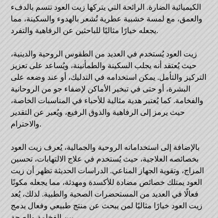
الكيميائية الضارة. الرائحة التي يتركها زيت العود تتسم بالدفء
والعمق، مع لمسة خشبية عطرية تُشعر بالهدوء والسكينة، مما
يجعله خيارًا مثاليًا للباحثين عن الرفاهية والتفرد.
زيت العود يُستخدم في العديد من الطقوس الروحية والدينية،
حيث يُعتقد أنه يجلب السكينة والطمأنينة، ويُساعد على تعزيز
التركيز والتأمل. يمكن استخدامه في التدليك، أو عند وضعه على
البشرة، أو حتى في تبخير الأماكن لإضفاء جو من الروحانية
والفخامة. كما يُعتبر هدية مثالية للأحباء في المناسبات الخاصة،
حيث يرمز إلى الرفاهية والذوق الرفيع، ويُعبر عن التقدير
والاحترام.
بالإضافة إلى استخداماته الروحية والجمالية، يُعرف زيت العود
بخصائصه العلاجية، حيث يُستخدم في علاج الالتهابات، تحسين
المزاج، وتقوية الجهاز المناعي. الدراسات الحديثة تظهر أن زيت
العود يمتلك خصائص مضادة للأكسدة ومهدئة، مما يجعله مكونًا
فعالًا في العديد من المستحضرات الصحية والطبية. لذلك، يُعد
زيت العود خيارًا مثاليًا لمن يبحث عن منتج طبيعي وفعال يدمج
بين الفخامة والصحة.