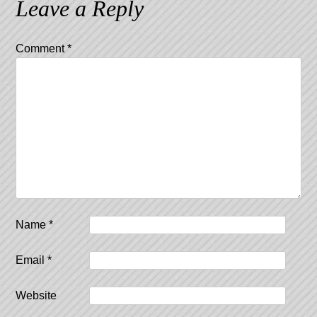
Leave a Reply
Comment
*
Name
*
Email
*
Website